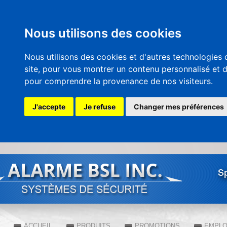
Nous utilisons des cookies
Nous utilisons des cookies et d'autres technologies 
site, pour vous montrer un contenu personnalisé et des
pour comprendre la provenance de nos visiteurs.
J'accepte
Je refuse
Changer mes préférences
All
co
pri
Sp
ACCUEIL
PRODUITS
PROMOTIONS
EMPLO